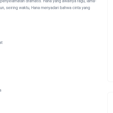
 penyelamatan dramatis. Hana yang awalnya ragu, lama-
n, seiring waktu, Hana menyadari bahwa cinta yang
at
a