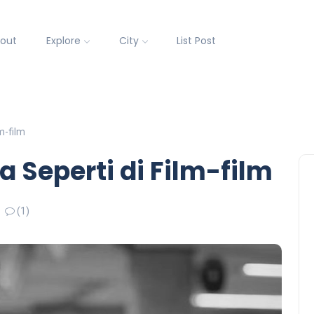
out
Explore
City
List Post
m-film
 Seperti di Film-film
(1)