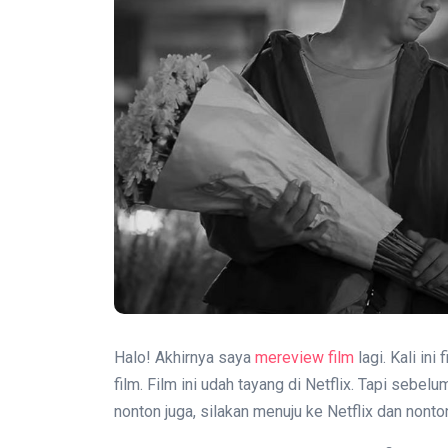
Halo! Akhirnya saya
mereview film
lagi. Kali ini
film. Film ini udah tayang di Netflix. Tapi sebe
nonton juga, silakan menuju ke Netflix dan nonto