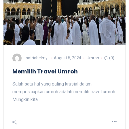
satriahelmy
August 5, 2024
Umroh
(0)
Memilih Travel Umroh
Salah satu hal yang paling krusial dalam
mempersiapkan umroh adalah memilih travel umroh.
Mungkin kita…