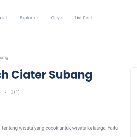
out
Explore
City
List Post
ubang
ch Ciater Subang
4
(1)
s tentang wisata yang cocok untuk wisata keluarga. Yaitu