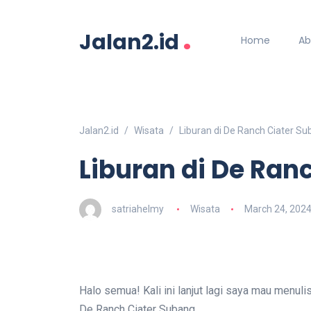
.
Jalan2.id
Home
Ab
Jalan2.id
Wisata
Liburan di De Ranch Ciater S
Liburan di De Ran
satriahelmy
Wisata
March 24, 202
Halo semua! Kali ini lanjut lagi saya mau menuli
De Ranch Ciater Subang.