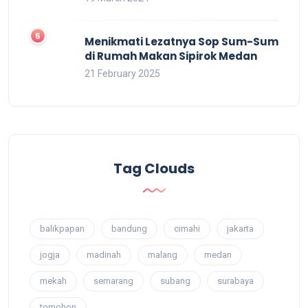
Menikmati Lezatnya Sop Sum-Sum
di Rumah Makan Sipirok Medan
21 February 2025
Tag Clouds
balikpapan
bandung
cimahi
jakarta
jogja
madinah
malang
medan
mekah
semarang
subang
surabaya
tomohon