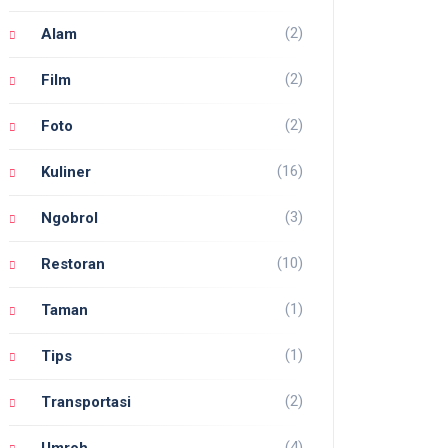
(2)
Alam
(2)
Film
(2)
Foto
(16)
Kuliner
(3)
Ngobrol
(10)
Restoran
(1)
Taman
(1)
Tips
(2)
Transportasi
(4)