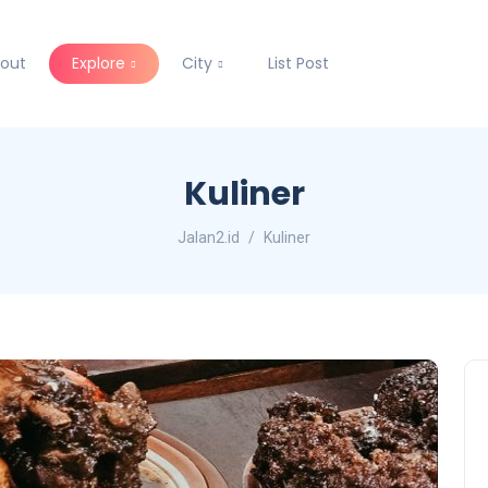
out
Explore
City
List Post
Kuliner
Jalan2.id
Kuliner