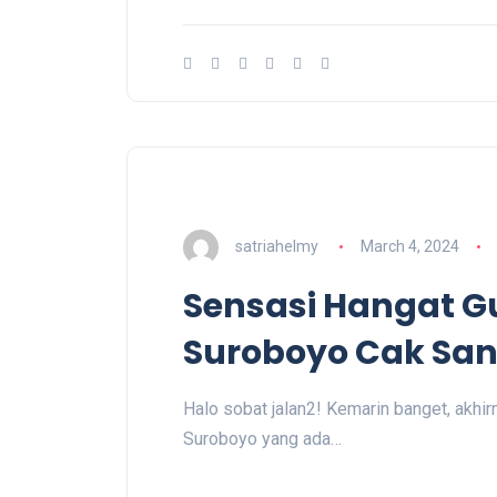
satriahelmy
March 4, 2024
Sensasi Hangat G
Suroboyo Cak Sa
Halo sobat jalan2! Kemarin banget, akh
Suroboyo yang ada…